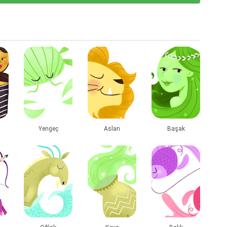
Yengeç
Aslan
Başak