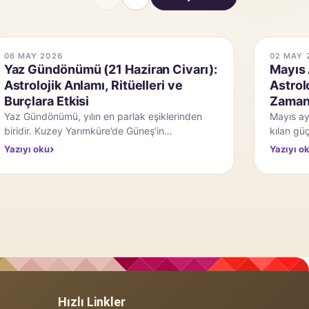
02 MAY 2026
ivarı):
Mayıs Ayı Burç Kehanetleri ve
e
Astrolojik Olayları: Mavi Dolunay Ne
Zaman? Bu Ay Retro Var mı?
rinden
Mayıs ayı, gökyüzünün ritmini daha görünür
kılan güçlü bir geçiş dönemi gibi çalışıyor.
ı,
Baharın son düzlüğüne girerken ilişkiler, …
Yazıyı oku
Hızlı Linkler