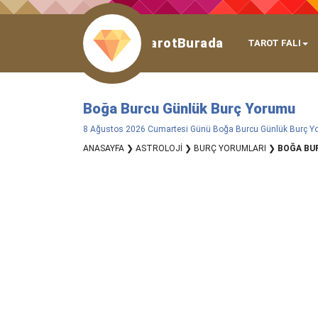
TarotBurada
TAROT FALI
Boğa Burcu Günlük Burç Yorumu
8 Ağustos 2026 Cumartesi Günü Boğa Burcu Günlük Burç Yo
ANASAYFA
❯
ASTROLOJİ
❯
BURÇ YORUMLARI
❯
BOĞA BU