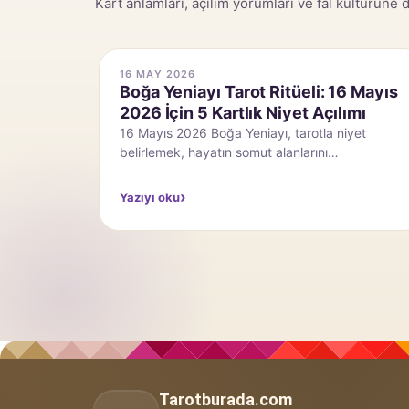
Kart anlamları, açılım yorumları ve fal kültürüne d
12 MAY 2026
arot Ritüeli: 16 Mayıs
11 Mayıs Haftası Astrol
tlık Niyet Açılımı
Güneş ve Jüpiter Seks
Getiriyor?
Yeniayı, tarotla niyet
 somut alanlarını
Merhaba herkese, 11 Mayıs haf
ben gerçekten neyi
sizler için anlatıyorum. Bu 
dikkat çekici etki, Güneş ve
Yazıyı oku
Tarotburada.com