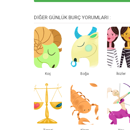
DİĞER GÜNLÜK BURÇ YORUMLARI :
Koç
Boğa
İkizler