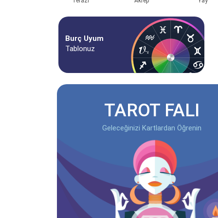
Terazi
Akrep
Yay
Burç Uyum
Tablonuz
TAROT FALI
Geleceğinizi Kartlardan Öğrenin