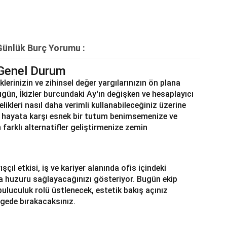
ünlük Burç Yorumu :
Genel Durum
klerinizin ve zihinsel değer yargılarınızın ön plana
 Bugün, İkizler burcundaki Ay'ın değişken ve hesaplayıcı
likleri nasıl daha verimli kullanabileceğiniz üzerine
m, hayata karşı esnek bir tutum benimsemenize ve
 farklı alternatifler geliştirmenize zemin
ıl etkisi, iş ve kariyer alanında ofis içindeki
da huzuru sağlayacağınızı gösteriyor. Bugün ekip
uluculuk rolü üstlenecek, estetik bakış açınız
lgede bırakacaksınız.