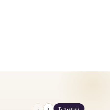
‹
›
Tüm yazılar