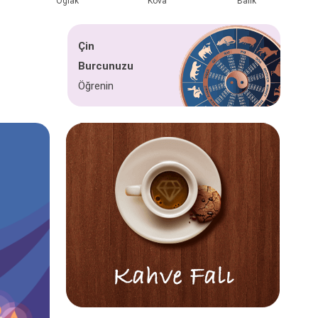
Oğlak
Kova
Balık
Çin
Burcunuzu
Öğrenin