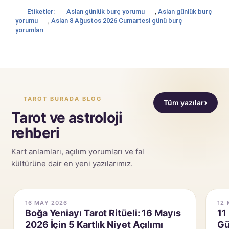
Etiketler:
Aslan günlük burç yorumu
,
Aslan günlük burç
yorumu
,
Aslan 8 Ağustos 2026 Cumartesi günü burç
yorumları
TAROT BURADA BLOG
Tüm yazılar
Tarot ve astroloji
rehberi
Kart anlamları, açılım yorumları ve fal
kültürüne dair en yeni yazılarımız.
12 MAY 2026
06
11 Mayıs Haftası Astrolojik Etkileri:
Ya
Güneş ve Jüpiter Sekstili Ne
As