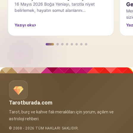
Getiriyor?
Bu
Merhaba herkese, 11 Mayıs haftasının etkilerini
Yaz
sizler için anlatıyorum. Bu hafta gökyüzünde en
bir
dikkat çekici etki, Güneş ve Jüpit…
gök
Yazıyı oku
Yaz
gü
Tarotburada.com
Tarot, burç ve kahve falı meraklıları için yorum, açılım ve
astroloji rehberi.
© 2008 - 2026 TÜM HAKLARI SAKLIDIR.